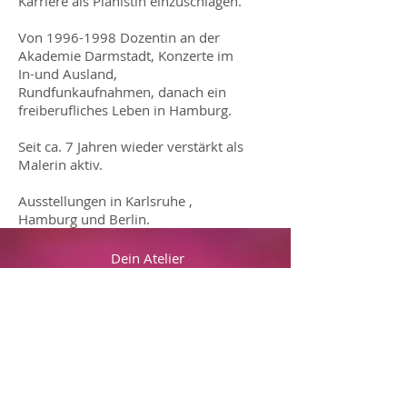
Karriere als Pianistin einzuschlagen.
Von
1996-1998
Dozentin an der
Akademie Darmstadt, Konzerte im
In-und Ausland,
Rundfunkaufnahmen, danach ein
freiberufliches Leben in Hamburg.
Seit ca. 7 Jahren wieder verstärkt als
Malerin aktiv.
Ausstellungen in Karlsruhe ,
Hamburg und Berlin.
Dein Atelier
Leverkusenstr. 13E
22761 Hamburg Altona
deinatelier@gmx.de
DEIN
ATELIER